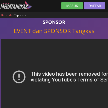
MASUK
DAFTAR
Beranda
Sponsor
SPONSOR
EVENT dan SPONSOR Tangkas