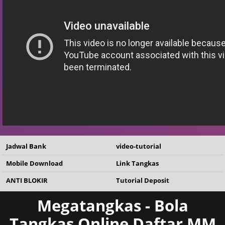
Jadwal Bank
video-tutorial
Mobile Download
Link Tangkas
ANTI BLOKIR
Tutorial Deposit
Megatangkas - Bola
Tangkas Online Daftar MM